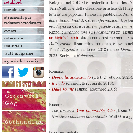
Bologna, nel 2012 si è trasferito a Roma dove è 
TerraNullius e della direzione artistica del Flep
Noi s
letterature popolari. Finora ha pubblicato:
dimenticato
Watt
Certe informazioni
Costol
,
0;
,
montagna
Cosa si scrive quando si scrive in 
su
Strappacuore
Prospektiva
Rizzoli;
su
55; alcuni
archiviobolano.it
oltre a numerosi racconti e sa
Dalle rovine
, il suo primo romanzo, è uscito n
Il grido
Domici
Tunué.
è uscito nel 2018 mentre
Robinson
2023. Scrive su
.
Romanzi
Domicilio sconosciuto
-
(Utet, 24 ottobre 2023)
Il grido
-
(chiarelettere, aprile 2018);
Dalle rovine
-
(Tunué, novembre 2015)..
Racconti
The Tortures
Your Impossible Voice
-
,
, issue 23
Noi stessi abbiamo dimenticato
-
, Watt 0, magg
Pezzi giornalistici