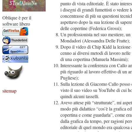
punto di vista editoriale. È stato inter
i disegni di grandi fumettisti o vedere 
concentrasse di più su questioni tecnich
Oblique è per il
aspettavo dopo la sua lezione di sapere
software libero
delle copertine (Federica Grossi);
Un professionista nel suo mestiere, un 
Mondadori (Alessandra Delle Fratte);
Dopo il video di Chip Kidd la lezione d
cenno ai diversi metodi di lavoro nelle 
di una copertina (Manuela Massimi);
Interessante la conferenza con Callo a
più riguardo al lavoro effettivo di un a
Pugliese);
Sulla lezione di Giacomo Callo posso d
visto il suo video su YouTube di cui ho
sitemap
quindi alcuni tasselli.
Avevo attese più “strutturate”, mi aspe
modo più didattico “cos’è la grafica ed
copertina e come guardarla”, come era 
dalla grafica da tempo, per ragioni pers
editoriale di quel mondo era qualcosa 