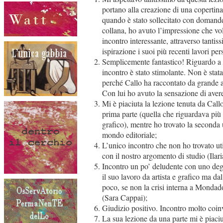
portano alla creazione di una copertina
quando è stato sollecitato con domande 
collana, ho avuto l’impressione che v
incontro interessante, attraverso tantis
ispirazione i suoi più recenti lavori per
Semplicemente fantastico! Riguardo a 
incontro è stato stimolante. Non è stat
perché Callo ha raccontato da grande a
Con lui ho avuto la sensazione di avere
Mi è piaciuta la lezione tenuta da Call
prima parte (quella che riguardava più n
grafico), mentre ho trovato la seconda 
mondo editoriale;
L’unico incontro che non ho trovato uti
con il nostro argomento di studio (Ilari
Incontro un po’ deludente con uno degli 
il suo lavoro da artista e grafico ma da
poco, se non la crisi interna a Mondad
(Sara Cappai);
Giudizio positivo. Incontro molto coi
La sua lezione da una parte mi è piaciut