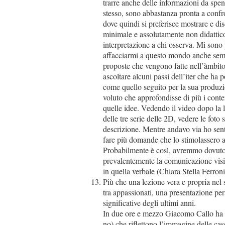
trarre anche delle informazioni da spe
stesso, sono abbastanza pronta a confr
dove quindi si preferisce mostrare e di
minimale e assolutamente non didattico,
interpretazione a chi osserva. Mi sono p
affacciarmi a questo mondo anche semp
proposte che vengono fatte nell’àmbito
ascoltare alcuni passi dell’iter che ha p
come quello seguito per la sua produzi
voluto che approfondisse di più i conte
quelle idee. Vedendo il video dopo la 
delle tre serie delle 2D, vedere le foto
descrizione. Mentre andavo via ho se
fare più domande che lo stimolassero a
Probabilmente è così, avremmo dovuto,
prevalentemente la comunicazione visiv
in quella verbale (Chiara Stella Ferroni
Più che una lezione vera e propria nel 
tra appassionati, una presentazione per
significative degli ultimi anni.
In due ore e mezzo Giacomo Callo ha ra
no) che riflettono l’immagine delle cas