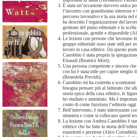
È stata un’occasione davvero unica po
l’incontro con grandissimo interesse e 
percorso lavorativo e la sua storia nel 
ha descritto l’organizzazione del lavoro
gestione del piano editoriale e la scelt
professionale, gentile e disponibile (Al
Le lezioni con persone che lavorano in 
gruppo editoriale sono state utili per 
lavoro in casa editrice. Da questo punto
Canobbio è stata proprio la spiegazione
Einaudi (Beatrice Mori);
Una persona competente e sincera che 
con lui è stata utile per capire meglio 
(Benedetta Previdi);
Canobbio mi ha costretta a scontrarmi c
bisogna pensare più al fatturato che all
storia epica della casa editrice, le fig
ho studiato e ammirato. Ma è importan
conto di come funziona l’editoria oggi (
Bell’intervento, è stato interessante co
straniera e come si collocano questi tes
La lezione con Andrea Canobbio è stat
editrice che ha fatto la storia dell’edit
esaurienti e preziose (Alice Corradini);