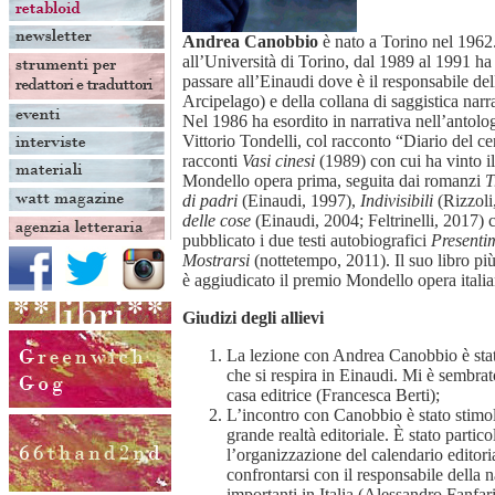
Andrea Canobbio
è nato a Torino nel 196
all’Università di Torino, dal 1989 al 1991 ha
passare all’Einaudi dove è il responsabile dell
Arcipelago) e della collana di saggistica narr
Nel 1986 ha esordito in narrativa nell’antolo
Vittorio Tondelli, col racconto “Diario del ce
racconti
Vasi cinesi
(1989) con cui ha vinto i
Mondello opera prima, seguita dai romanzi
T
di padri
(Einaudi, 1997),
Indivisibili
(Rizzoli,
delle cose
(Einaudi, 2004; Feltrinelli, 2017) 
pubblicato i due testi autobiografici
Presenti
Mostrarsi
(nottetempo, 2011). Il suo libro pi
è aggiudicato il premio Mondello opera italia
Giudizi degli allievi
La lezione con Andrea Canobbio è stat
che si respira in Einaudi. Mi è sembrat
casa editrice (Francesca Berti);
L’incontro con Canobbio è stato stimola
grande realtà editoriale. È stato parti
l’organizzazione del calendario editoria
confrontarsi con il responsabile della na
importanti in Italia (Alessandro Fanfari