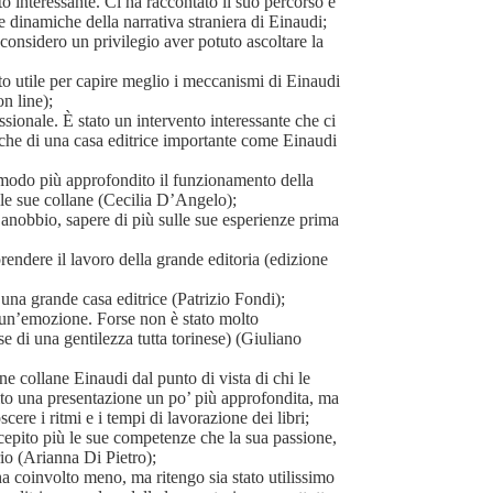
 interessante. Ci ha raccontato il suo percorso e
 dinamiche della narrativa straniera di Einaudi;
 considero un privilegio aver potuto ascoltare la
o utile per capire meglio i meccanismi di Einaudi
on line);
ionale. È stato un intervento interessante che ci
che di una casa editrice importante come Einaudi
n modo più approfondito il funzionamento della
lle sue collane (Cecilia D’Angelo);
Canobbio, sapere di più sulle sue esperienze prima
endere il lavoro della grande editoria (edizione
 una grande casa editrice (Patrizio Fondi);
un’emozione. Forse non è stato molto
se di una gentilezza tutta torinese) (Giuliano
e collane Einaudi dal punto di vista di chi le
rito una presentazione un po’ più approfondita, ma
ere i ritmi e i tempi di lavorazione dei libri;
rcepito più le sue competenze che la sua passione,
ario (Arianna Di Pietro);
 ha coinvolto meno, ma ritengo sia stato utilissimo