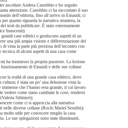
ter ascoltare Andrea Canobbio e ho seguito
tanta attenzione. Canobbio ci ha raccontato il suo
mondo dell’editoria, fino all’arrivo in Einaudi; ci
 per quanto riguarda la narrativa straniera, la
a dei testi da pubblicare. È stato estremamente
ice Innocenti);
grandi case editrici o gestiscono aspetti di un
avere una più ampia visione e differenziazione del
 di vista la parte più preziosa dell’incontro con
 tecnica di alcuni aspetti di una casa come
mi ha trasmesso la propria passione. La lezione
il funzionamento di Einaudi e delle sue collane
on la realtà di una grande casa editrice, dove
a cultura; è stata un po’ una delusione vista la
ure immense che l’hanno resa grande, il cui lavoro
te vedere come siano cambiate le cose, rendersi
Valeria Sittinieri);
noscere come ci si approccia alla narrativa
ti nelle diverse collane (Rocío Mariel Serafini);
a molto utile per conoscere meglio la casa
oria. Le sue spiegazioni sono state illuminanti,