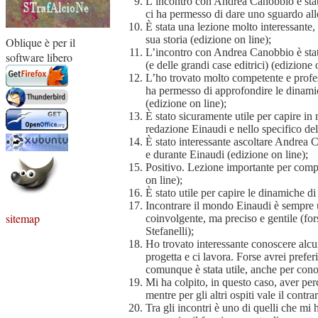
L’incontro con Andrea Canobbio è stato
ci ha permesso di dare uno sguardo alle
È stata una lezione molto interessante,
sua storia (edizione on line);
Oblique è per il
L’incontro con Andrea Canobbio è stat
software libero
(e delle grandi case editrici) (edizione 
L’ho trovato molto competente e profess
ha permesso di approfondire le dinami
(edizione on line);
È stato sicuramente utile per capire i
redazione Einaudi e nello specifico de
È stato interessante ascoltare Andrea 
e durante Einaudi (edizione on line);
Positivo. Lezione importante per compr
on line);
È stato utile per capire le dinamiche di
Incontrare il mondo Einaudi è sempre 
sitemap
coinvolgente, ma preciso e gentile (for
Stefanelli);
Ho trovato interessante conoscere alcun
progetta e ci lavora. Forse avrei prefe
comunque è stata utile, anche per conosc
Mi ha colpito, in questo caso, aver pe
mentre per gli altri ospiti vale il contr
Tra gli incontri è uno di quelli che mi