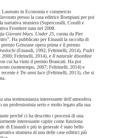
2. Laureato in Economia e commercio
 lavorato presso la casa editrice Bompiani per poi
a narrativa straniera (Supercoralli, Coralli e
ativa Frontiere nata nel 2008.
gia
Giovani blues. Under 25
, curata da Pier
ntro”. Ha pubblicato per Einaudi la raccolta di
l premio Grinzane opera prima e il premio
raslochi
(Einaudi, 1992; Feltrinelli, 2014),
Padri
 2000; Feltrinelli, 2014), e
Il naturale disordine
con cui ha vinto il premio Brancati. Ha poi
mento
(nottetempo, 2007; Feltrinelli, 2014) e
ù recente è
Tre anni luce
(Feltrinelli, 2013), che si
na.
a una testimonianza interessante dell’atmosfera
o un professionista serio e molto legato alla sua
nte perché ci ha descritto i processi di una
colarmente interessante capire come funziona
le di Einaudi e più in generale è stato bello
rrativa straniera di una delle case editrici più
llo);