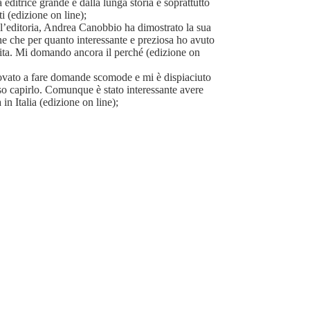
editrice grande e dalla lunga storia e soprattutto
ti (edizione on line);
’editoria, Andrea Canobbio ha dimostrato la sua
ne che per quanto interessante e preziosa ho avuto
olita. Mi domando ancora il perché (edizione on
vato a fare domande scomode e mi è dispiaciuto
o capirlo. Comunque è stato interessante avere
 in Italia (edizione on line);