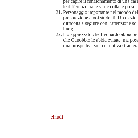
per capire il funzionamento di una casa 
le differenze tra le varie collane presen
Personaggio importante nel mondo dell
preparazione a noi studenti. Una lezio
difficoltà a seguire con l’attenzione s
line);
Ho apprezzato che Leonardo abbia pro
che Canobbio le abbia evitate, ma poss
una prospettiva sulla narrativa straniera
.
chiudi