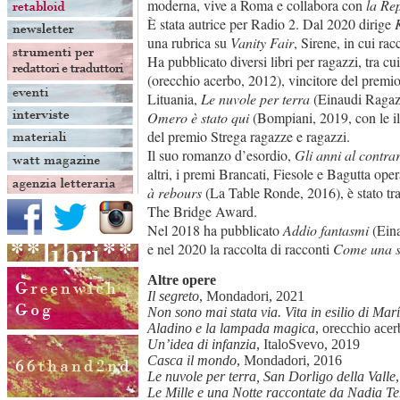
moderna, vive a Roma e collabora con
la Re
È stata autrice per Radio 2. Dal 2020 dirige
una rubrica su
Vanity Fair
, Sirene, in cui ra
Ha pubblicato diversi libri per ragazzi, tra cu
(orecchio acerbo, 2012), vincitore del premi
Lituania,
Le nuvole per terra
(Einaudi Ragazzi
Omero è stato qui
(Bompiani, 2019, con le illu
del premio Strega ragazze e ragazzi.
Il suo romanzo d’esordio,
Gli anni al contra
altri, i premi Brancati, Fiesole e Bagutta op
à rebours
(La Table Ronde, 2016), è stato tra
The Bridge Award.
Nel 2018 ha pubblicato
Addio fantasmi
(Eina
e nel 2020 la raccolta di racconti
Come una s
Altre opere
Il segreto
, Mondadori, 2021
Non sono mai stata via. Vita in esilio di M
Aladino e la lampada magica
, orecchio ace
Un’idea di infanzia
, ItaloSvevo, 2019
Casca il mondo
, Mondadori, 2016
Le nuvole per terra, San Dorligo della Valle
Le Mille e una Notte raccontate da Nadia T