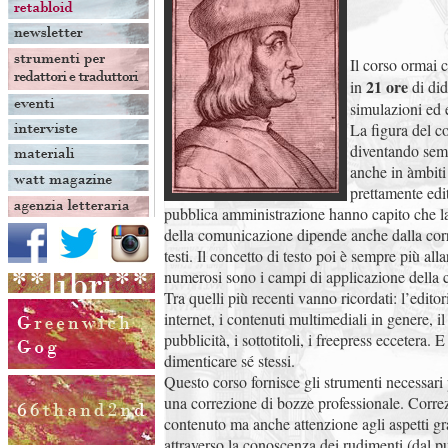
Il corso ormai c
21 ore
in
di did
simulazioni ed e
La figura del co
diventando semp
anche in àmbiti
prettamente edi
pubblica amministrazione hanno capito che la 
della comunicazione dipende anche dalla corr
testi. Il concetto di testo poi è sempre più al
numerosi sono i campi di applicazione della 
Tra quelli più recenti vanno ricordati: l’editoria
internet, i contenuti multimediali in genere, i
pubblicità, i sottotitoli, i freepress eccetera.
dimenticare sé stessi.
Questo corso fornisce gli strumenti necessari
una correzione di bozze professionale. Corre
contenuto ma anche attenzione agli aspetti gr
attraverso la conoscenza dei rudimenti (dal pu