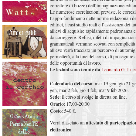
correttore di bozze) dell’impaginazione editor
Le numerose esercitazioni previste, le correzio
l’approfondimento delle norme redazionali del
editrici, i casi studio reali e l’assistenza dei 
allievi di acquisire rapidamente padronanza e f
da correggere. Refusi, difetti di impaginazione,
grammaticali verranno scovati con semplicità
allievo verrà tracciato un percorso di automi
permetterà, alla fine del corso, di proseguire d
delle opportunità di lavoro.
lezioni sono tenute da
Le
Leonardo G. Luc
Calendario del corso
: mar 19 gen, gio 21 g
gen, mar 2 feb, gio 4 feb, mar 9 feb 2026.
Sede
: il corso si svolge in diretta on line.
Orario
: 17,00-20,00
Costo
: 540 €.
attestato di partecipazi
Verrà rilasciato un
elettronico
.