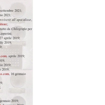
 settembre 2021;
gno 2021;
vvivere all’apocalisse
,
ittore
;
Chilografia
tratto da
per
ipperini;
 27 aprile 2019;
ile 2019;
9;
ia.com
, aprile 2019;
019;
aio 2019;
o 2019;
ss.com
, 16 gennaio
9;
;
 gennaio 2019;