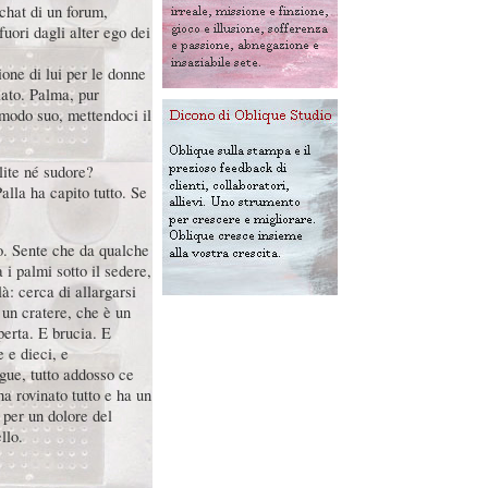
 chat di un forum,
uori dagli alter ego dei
ione di lui per le donne
lato. Palma, pur
 a modo suo, mettendoci il
lite né sudore?
alla ha capito tutto. Se
o. Sente che da qualche
 i palmi sotto il sedere,
là: cerca di allargarsi
è un cratere, che è un
perta. E brucia. E
e e dieci, e
gue, tutto addosso ce
 ha rovinato tutto e ha un
per un dolore del
llo.