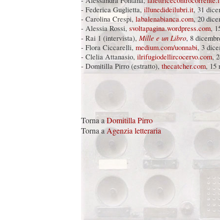
- Alessandra Fontana,
lalettricecontrocorrente.i
- Federica Guglietta,
illunedideilubri.it
, 31 dic
- Carolina Crespi,
labalenabianca.com
, 20 dic
- Alessia Rossi,
svoltapagina.wordpress.com
, 1
Mille e un Libro
- Rai 1 (intervista),
, 8 dicembr
- Flora Ciccarelli,
medium.com/uonnabi
, 3 dic
- Clelia Attanasio,
ilrifugiodellircocervo.com
, 
- Domitilla Pirro (estratto),
thecatcher.com
, 15
Torna a
Domitilla Pirro
Torna a
Agenzia letteraria