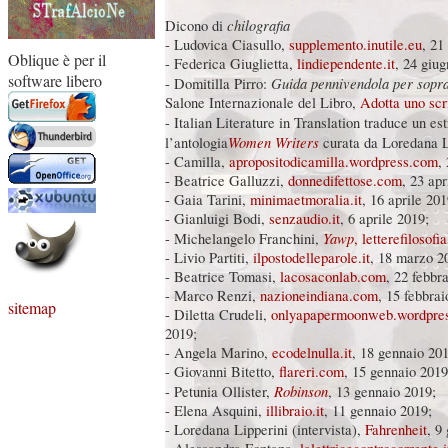
chilografia
Dicono di
- Ludovica Ciasullo,
supplemento.inutile.eu
, 21
Oblique è per il
- Federica Giuglietta,
lindiependente.it
, 24 giu
software libero
Guida pennivendola per sopra
- Domitilla Pirro:
Salone Internazionale del Libro,
Adotta uno scr
- Italian Literature in Translation traduce un es
Women Writers
l’antologia
curata da Loredana L
- Camilla,
apropositodicamilla.wordpress.com
,
- Beatrice Galluzzi,
donnedifettose.com
, 23 apr
- Gaia Tarini,
minimaetmoralia.it
, 16 aprile 201
- Gianluigi Bodi,
senzaudio.it
, 6 aprile 2019;
Yawp
- Michelangelo Franchini,
, letterefilosof
- Livio Partiti,
ilpostodelleparole.it
, 18 marzo 2
- Beatrice Tomasi,
lacosaconlab.com
, 22 febbr
- Marco Renzi,
nazioneindiana.com
, 15 febbrai
sitemap
- Diletta Crudeli,
onlyapapermoonweb.wordpre
2019;
- Angela Marino,
ecodelnulla.it
, 18 gennaio 201
- Giovanni Bitetto,
flareri.com
, 15 gennaio 2019
Robinson
- Petunia Ollister,
, 13 gennaio 2019;
- Elena Asquini,
illibraio.it
, 11 gennaio 2019;
- Loredana Lipperini (intervista),
Fahrenheit
, 9