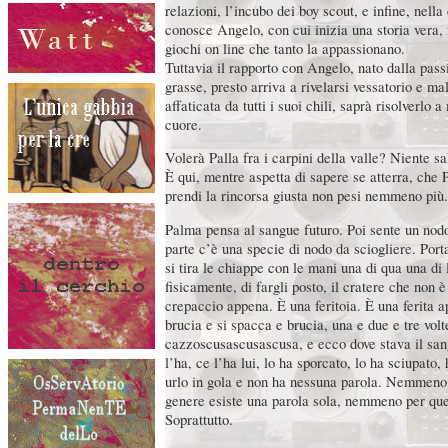
relazioni, l’incubo dei boy scout, e infine, nella
conosce Angelo, con cui inizia una storia vera, f
giochi on line che tanto la appassionano.
Tuttavia il rapporto con Angelo, nato dalla pass
grasse, presto arriva a rivelarsi vessatorio e ma
affaticata da tutti i suoi chili, saprà risolverlo
cuore.
Volerà Palla fra i carpini della valle? Niente sa
È qui, mentre aspetta di sapere se atterra, che P
prendi la rincorsa giusta non pesi nemmeno più.
Palma pensa al sangue futuro. Poi sente un nod
parte c’è una specie di nodo da sciogliere. Porta
si tira le chiappe con le mani una di qua una di 
fisicamente, di fargli posto, il cratere che non 
crepaccio appena. È una feritoia. È una ferita a
brucia e si spacca e brucia, una e due e tre volt
cazzoscusascusascusa, e ecco dove stava il san
l’ha, ce l’ha lui, lo ha sporcato, lo ha sciupato,
urlo in gola e non ha nessuna parola. Nemmeno 
genere esiste una parola sola, nemmeno per que
Soprattutto.