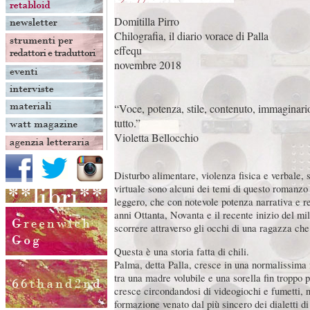
Domitilla Pirro
Chilografia, il diario vorace di Palla
effequ
novembre 2018
“Voce, potenza, stile, contenuto, immaginario
tutto.”
Violetta Bellocchio
Disturbo alimentare, violenza fisica e verbale, s
virtuale sono alcuni dei temi di questo romanzo 
leggero, che con notevole potenza narrativa e r
anni Ottanta, Novanta e il recente inizio del mi
scorrere attraverso gli occhi di una ragazza ch
Questa è una storia fatta di chili.
Palma, detta Palla, cresce in una normalissima 
tra una madre volubile e una sorella fin troppo 
cresce circondandosi di videogiochi e fumetti, n
formazione venato dal più sincero dei dialetti d