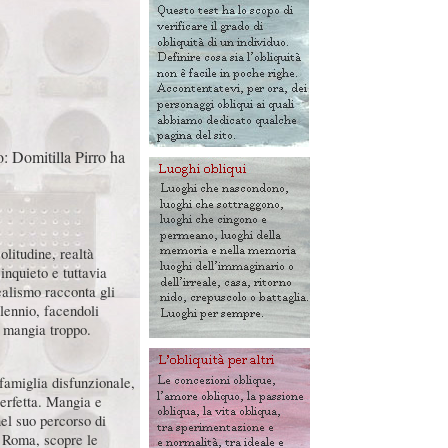
: Domitilla Pirro ha
olitudine, realtà
inquieto e tuttavia
ealismo racconta gli
llennio, facendoli
e mangia troppo.
famiglia disfunzionale,
perfetta. Mangia e
el suo percorso di
i Roma, scopre le