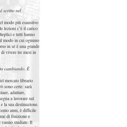
è scritto nel
nel modo più esaustivo
e lezioni c’è il carico
teplici e tutti hanno
è il modo in cui ognuno
corso in sé è una grande
 di vivere tre mesi in
, sta cambiando. È
del mercato librario
rò sono certe: sarà
tare, adattare,
segna a lavorare sul
 e la sua destinazione.
cento anni, è difficile
me di fruizione e
 vanno studiate. Il