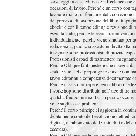
serve oggi in casa editrice e il freelance che 
occasioni di lavoro. Perché è un corso con tag
lavorare molto sui fondamentali: correzione 
del processo di lavorazione del libro, impagi
ebook) e con il tempo editing e revisione di t
esercita tanto, perché le esercitazioni vengono
individualmente, perché viene simulata per qu
redazionale, perché si assiste in diretta alla na
insegnare sono professionisti di provate capa
Professionisti capaci di trasmettere insegname
Perché Oblique fa il mestiere che insegna da t
scatole vuote che propongono corsi e non han
lavori editoriali e competenze documentate d
Perché il corso principe è ben calibrato: le lez
i workshop sono distribuiti nell’arco di tre m
qualche fine settimana. Per imparare occorre
volte sugli stessi problemi.
Perché il corso principe si aggiorna in conti
debitamente conto dell’evoluzione dell’editor
digitale, cambiamento delle abitudini e delle 
eccetera).
Perché Oblique crede fermamente nella didatti