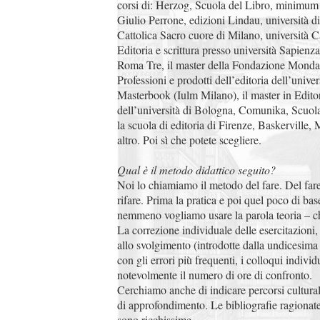
corsi di: Herzog, Scuola del Libro, minimum
Giulio Perrone, edizioni Lindau, università di
Cattolica Sacro cuore di Milano, università 
Editoria e scrittura presso università Sapienz
Roma Tre, il master della Fondazione Mondad
Professioni e prodotti dell’editoria dell’univer
Masterbook (Iulm Milano), il master in Editor
dell’università di Bologna, Comunika, Scuola
la scuola di editoria di Firenze, Baskerville,
altro. Poi sì che potete scegliere.
Qual è il metodo didattico seguito?
Noi lo chiamiamo il metodo del fare. Del fare,
rifare. Prima la pratica e poi quel poco di ba
nemmeno vogliamo usare la parola teoria – c
La correzione individuale delle esercitazioni,
allo svolgimento (introdotte dalla undicesima
con gli errori più frequenti, i colloqui indivi
notevolmente il numero di ore di confronto.
Cerchiamo anche di indicare percorsi cultura
di approfondimento. Le bibliografie ragiona
sono ricchissime.