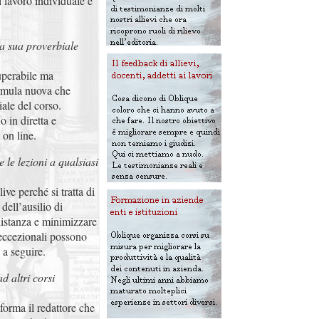
i lavoro individuale è
la sua proverbiale
uperabile ma
rmula nuova che
ale del corso.
o in diretta e
 on line.
e le lezioni a qualsiasi
ive perché si tratta di
dell’ausilio di
distanza e minimizzare
i eccezionali possono
 a seguire.
d altri corsi
forma il redattore che