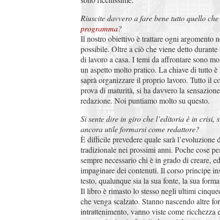
Riuscite davvero a fare bene tutto quello che 
programma
?
Il nostro obiettivo è trattare ogni argomento 
possibile. Oltre a ciò che viene detto durante l
di lavoro a casa. I temi da affrontare sono mol
un aspetto molto pratico. La chiave di tutto 
saprà organizzare il proprio lavoro. Tutto il 
prova di maturità, si ha davvero la sensazione
redazione. Noi puntiamo molto su questo.
Si sente dire in giro che l’editoria è in crisi
ancora utile formarsi come redattore?
È difficile prevedere quale sarà l’evoluzione 
tradizionale nei prossimi anni. Poche cose pe
sempre necessario chi è in grado di creare, edi
impaginare dei contenuti. Il corso principe in
testo, qualunque sia la sua fonte, la sua forma
Il libro è rimasto lo stesso negli ultimi cinque
che venga scalzato. Stanno nascendo altre for
intrattenimento, vanno viste come ricchezza e