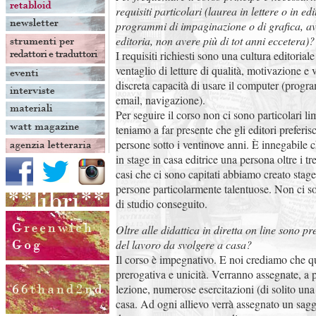
requisiti particolari (laurea in lettere o in ed
programmi di impaginazione o di grafica, av
editoria, non avere più di tot anni eccetera)?
I requisiti richiesti sono una cultura editorial
ventaglio di letture di qualità, motivazione e 
discreta capacità di usare il computer (progra
email, navigazione).
Per seguire il corso non ci sono particolari li
teniamo a far presente che gli editori preferi
persone sotto i ventinove anni. È innegabile c
in stage in casa editrice una persona oltre i t
casi che ci sono capitati abbiamo creato stage
persone particolarmente talentuose. Non ci son
di studio conseguito.
Oltre alle didattica in diretta on line sono pre
del lavoro da svolgere a casa?
Il corso è impegnativo. E noi crediamo che qu
prerogativa e unicità. Verranno assegnate, a p
lezione, numerose esercitazioni (di solito una
casa. Ad ogni allievo verrà assegnato un sagg