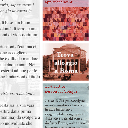
itoria, saper usare i
er già lavorato in
e di base, un buon
volontà di ferro, e una
mmi di videoscrittura,
mitazioni d’età, ma ci
scono accogliere
he è difficile mandare
rentacinque anni. Nei
 esterni ad hoc per le
o limitazioni di titolo
viste esercitazioni e
esta sia la sua vera
artire dalla prima
 trentina) da svolgere a
io individuale che