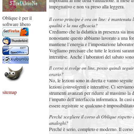
importanti al fine della valutazione. Il mese d
impegnativo e non va preso alla leggera.
Oblique è per il
Il corso principe è ora on line: è mantenuta 
software libero
qualità e la sua efficacia?
Crediamo che la didattica in presenza sia ins
nonostante questo abbiamo lavorato a una fo
mantiene l’energia e l’impostazione laboratori
Vogliamo precisare che tutte le lezioni sarann
interattive. Anche i laboratori del sabato sono
Il corso si svolge on line, posso quindi seguir
orario?
No, le lezioni sono in diretta e vanno seguite l
lezioni coinvolgenti e interattive. Ci serviamo 
sitemap
strumenti avanzati per ridurre al massimo la 
l’impatto dell’interfaccia informatica. In cas
essere registrate se qualcuno è impossibilitato
Perché scegliere il corso di Oblique rispetto a
analoghi?
Perché è serio, completo e moderno. Il corso 