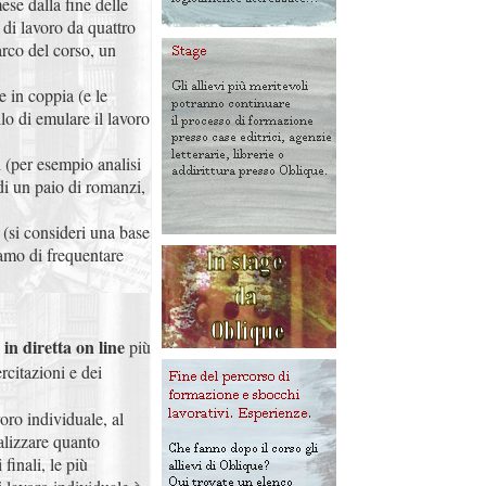
se dalla fine delle
i di lavoro da quattro
rco del corso, un
e in coppia (e le
llo di emulare il lavoro
i (per esempio analisi
i di un paio di romanzi,
e (si consideri una base
iamo di frequentare
 in diretta on line
più
rcitazioni e dei
oro individuale, al
talizzare quanto
finali, le più