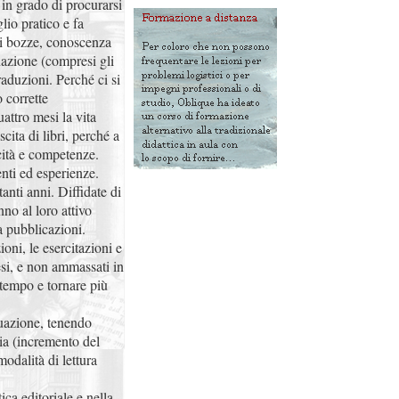
è in grado di procurarsi
lio pratico e fa
di bozze, conoscenza
nazione (compresi gli
raduzioni. Perché ci si
 corrette
attro mesi la vita
scita di libri, perché a
cità e competenze.
nti ed esperienze.
anti anni. Diffidate di
no al loro attivo
a pubblicazioni.
ioni, le esercitazioni e
esi, e non ammassati in
 tempo e tornare più
nuazione, tenendo
ia (incremento del
modalità di lettura
ca editoriale e nella