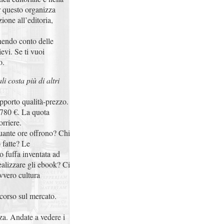
er questo organizza
ione all’editoria,
nendo conto delle
ievi. Se ti vuoi
o.
li costa più di altri
apporto qualità-prezzo.
1780 €. La quota
rriere.
quante ore offrono? Chi
 fatte? Le
 o fuffa inventata ad
ealizzare gli ebook? Ci
vvero cultura
 corso sul mercato.
za. Andate a vedere i