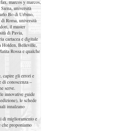
 fax, marcos y marcos,
 Siena, università
Carlo Bo di Urbino,
a di Roma, università
ori, il master
sità di Pavia,
ia cartacea e digitale
 Holden, Belleville,
 Matita Rossa e qualche
 capire gli errori e
se di conoscenza –
he serve.
 le innovative guide
 edizione), le schede
duali innalzano
li di miglioramento e
te che proponiamo