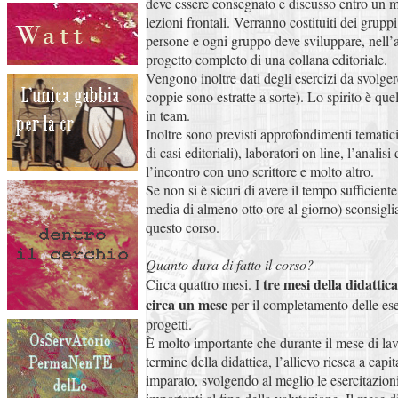
deve essere consegnato e discusso entro un me
lezioni frontali. Verranno costituiti dei grupp
persone e ogni gruppo deve sviluppare, nell’a
progetto completo di una collana editoriale.
Vengono inoltre dati degli esercizi da svolger
coppie sono estratte a sorte). Lo spirito è que
in team.
Inoltre sono previsti approfondimenti tematic
di casi editoriali), laboratori on line, l’analis
l’incontro con uno scrittore e molto altro.
Se non si è sicuri di avere il tempo sufficient
media di almeno otto ore al giorno) sconsigl
questo corso.
Quanto dura di fatto il corso?
tre mesi della didattica
Circa quattro mesi. I
circa un mese
per il completamento delle ese
progetti.
È molto importante che durante il mese di lav
termine della didattica, l’allievo riesca a capi
imparato, svolgendo al meglio le esercitazioni 