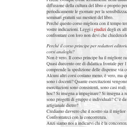
diffusione della cultura del libro e proprio p
periodicamente le giornate per la sensibilizzaz
seminari gratuiti sui mestieri del libro.
Perché questo corso migliora con il tempo te
vostre indicazioni. Leggi i
giudizi
degli ex all
confrontare con loro non devi che chiedercel
Perché il corso principe per redattori editoria
corsi analoghi?
Non è vero. Il corso principe ha il migliore r
Quasi duecento ore di didattica frontale per 
comprende la spedizione delle dispense via co
Alcuni altri corsi costano meno, è vero, ma 
sono i docenti? Quante esercitazioni vengono
esercitazioni sono consistenti, sono casi reali
hoc? Si insegna a impaginare? Si insegna a r
sono progetti di gruppo e individuali? C’è da
artigianale dietro?
Crediamo davvero che il nostro sia il miglior
Confrontateci con la concorrenza.
Anzi siamo noi a indicarvi chi è la concorren