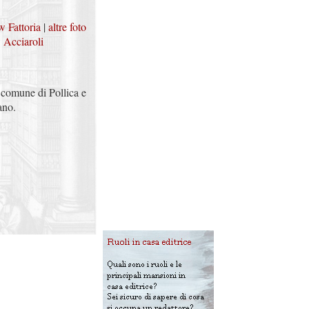
w Fattoria
|
altre foto
 Acciaroli
l comune di Pollica e
ano.