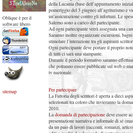
della Lucania (base dell’appuntamento inizial
pomeriggio del 3 giugno) all’agriturismo e vi
un’assicurazione contro gli infortuni. Le spe
Oblique è per il
Salerno sono a carico del partecipante.
software libero
Ad ogni partecipante verrà assegnata una cam
Saranno inoltre organizzate escursioni, bagni
stimolare l’interazione tra gli aspiranti scrittori
Ogni partecipante deve portare il proprio no
di tutti ci sarà una stampante.
Durante il periodo formativo saranno effettuat
che potranno essere pubblicate sul web o ma
tv nazionale.
Per partecipare
sitemap
La Fattoria degli scrittori è aperta a dieci aspir
selezionati tra coloro che invieranno la dom
2010.
La
domanda di partecipazione
deve essere a
presentazione narrativa e informale di sé (ma
da un paio di lavori (racconti, romanzi, articol