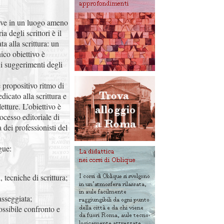
usive in un luogo ameno
a degli scrittori è il
a alla scrittura: un
nico obiettivo è
e i suggerimenti degli
 propositivo ritmo di
icato alla scrittura e
etture. L’obiettivo è
rocesso editoriale di
 dei professionisti del
gue:
, tecniche di scrittura;
asseggiata;
ossibile confronto e