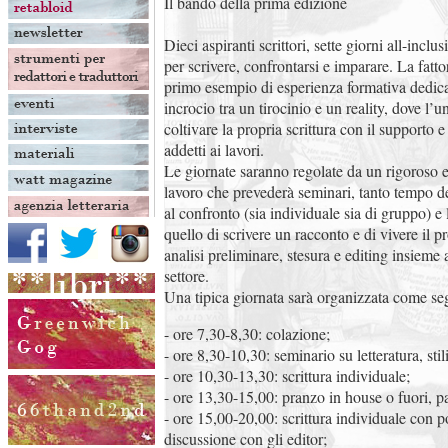
Il bando della prima edizione
Dieci aspiranti scrittori, sette giorni all-incl
per scrivere, confrontarsi e imparare. La fattori
primo esempio di esperienza formativa dedicat
incrocio tra un tirocinio e un reality, dove l’u
coltivare la propria scrittura con il supporto 
addetti ai lavori.
Le giornate saranno regolate da un rigoroso e
lavoro che prevederà seminari, tanto tempo ded
al confronto (sia individuale sia di gruppo) e l
quello di scrivere un racconto e di vivere il p
analisi preliminare, stesura e editing insieme a
settore.
Una tipica giornata sarà organizzata come se
- ore 7,30-8,30: colazione;
- ore 8,30-10,30: seminario su letteratura, stili
- ore 10,30-13,30: scrittura individuale;
- ore 13,30-15,00: pranzo in house o fuori, p
- ore 15,00-20,00: scrittura individuale con p
discussione con gli editor;