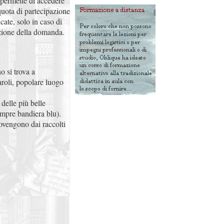
 permette di accedere
 quota di partecipazione
cate, solo in caso di
azione della domanda.
o si trova a
aroli, popolare luogo
 delle più belle
sempre bandiera blu).
rovengono dai raccolti