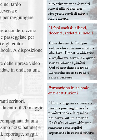
e nel tardo
ceversa e
se per raggiungere
era con terrazzino.
 e passeggiate per
 e gli editor.
tebook. A disposizione
e delle riprese video
ndate in onda su una
anti scrittori,
anda entro il 20 maggio
ccompagnata da una
ssimo 5000 battute) e
i, reportage, saggi),