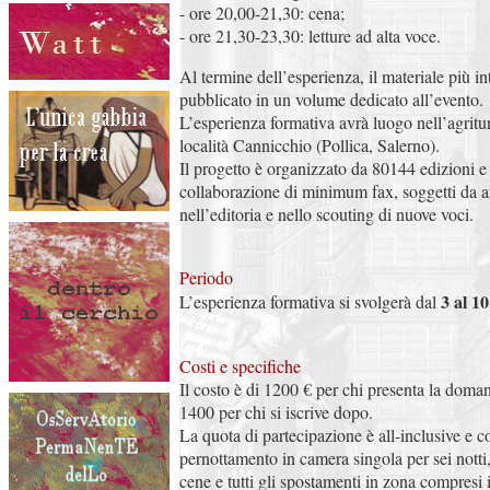
- ore 20,00-21,30: cena;
- ore 21,30-23,30: letture ad alta voce.
Al termine dell’esperienza, il materiale più in
pubblicato in un volume dedicato all’evento.
L’esperienza formativa avrà luogo nell’agritu
località Cannicchio (Pollica, Salerno).
Il progetto è organizzato da 80144 edizioni 
collaborazione di minimum fax, soggetti da 
nell’editoria e nello scouting di nuove voci.
Periodo
3 al 1
L’esperienza formativa si svolgerà dal
Costi e specifiche
Il costo è di 1200 € per chi presenta la doman
1400 per chi si iscrive dopo.
La quota di partecipazione è all-inclusive e 
pernottamento in camera singola per sei notti,
cene e tutti gli spostamenti in zona compresi 