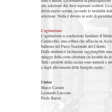
editi o inediti. La domanda di partecipazione
alla selezione dei dieci aspiranti scrittori. La
dovrà essere versata, secondo le modalità indi
selezione. Nulla è dovuto in sede di present
L’agriturismo
L’agriturismo a conduzione familiare Il Mulin
Cannicchio, una collina che affaccia su Acci
balneare nel Parco Nazionale del Cilento.
Dalla struttura è facilmente raggiungibile una
spiagge della costa cilentana (la località da 
Tutti i prodotti della cucina sono naturali e p
e dagli allevamenti della famiglia ospite.
I tutor
Marco Cassini
Leonardo Luccone
Paolo Baron