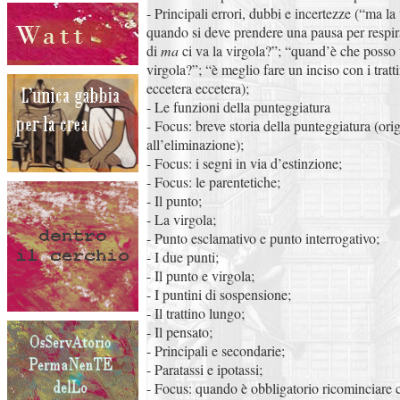
- Principali errori, dubbi e incertezze (“ma la
quando si deve prendere una pausa per respir
di
ma
ci va la virgola?”; “quand’è che posso 
virgola?”; “è meglio fare un inciso con i tratt
eccetera eccetera);
- Le funzioni della punteggiatura
- Focus: breve storia della punteggiatura (ori
all’eliminazione);
- Focus: i segni in via d’estinzione;
- Focus: le parentetiche;
- Il punto;
- La virgola;
- Punto esclamativo e punto interrogativo;
- I due punti;
- Il punto e virgola;
- I puntini di sospensione;
- Il trattino lungo;
- Il pensato;
- Principali e secondarie;
- Paratassi e ipotassi;
- Focus: quando è obbligatorio ricominciare 