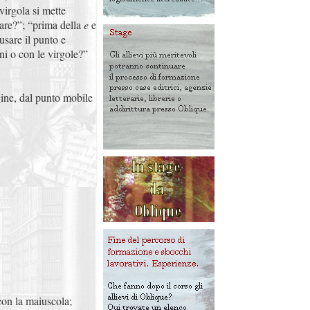
 virgola si mette
are?”; “prima della
e
e
usare il punto e
ini o con le virgole?”
gine, dal punto mobile
con la maiuscola;