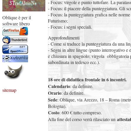
- Focus: virgole e punto tuttofare. La paratass
- Focus: il piacere della punteggiatura. Gli scr
- Focus: la punteggiatura grafica nelle norme 
Oblique è per il
Futurismo;
software libero
- Focus: i segni speciali.
Approfondimenti
- Come si traduce la punteggiatura da una ling
- Segni in altre lingue (punto interrogativo e 
e chiusura in spagnolo; virgola obbligatoria
subordinata in tedesco ecc.).
18 ore di didattica frontale in 6 incontri.
Calendario
: da definire.
sitemap
Orario
: da definire.
Sede
: Oblique, via Arezzo, 18 – Roma (metr
Bologna).
Costo
: 600 € tutto compreso.
attesta
Alla fine del corso verrà rilasciato un