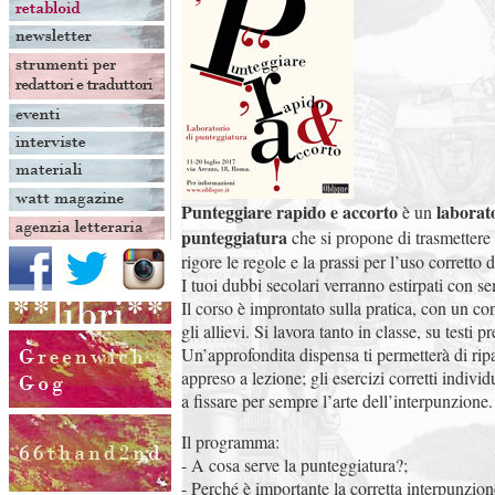
Punteggiare rapido e accorto
laborato
è un
punteggiatura
che si propone di trasmettere
rigore le regole e la prassi per l’uso corretto 
I tuoi dubbi secolari verranno estirpati con se
Il corso è improntato sulla pratica, con un c
gli allievi. Si lavora tanto in classe, su testi 
Un’approfondita dispensa ti permetterà di rip
appreso a lezione; gli esercizi corretti indivi
a fissare per sempre l’arte dell’interpunzione.
Il programma:
- A cosa serve la punteggiatura?;
- Perché è importante la corretta interpunzion