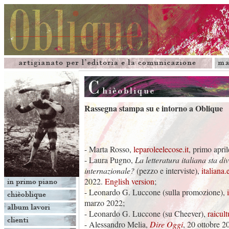
Rassegna stampa su e intorno a Oblique
- Marta Rosso,
leparoleelecose.it
, primo apri
- Laura Pugno,
La letteratura italiana sta d
internazionale?
(pezzo e interviste),
italiana.e
2022.
English version
;
- Leonardo G. Luccone (sulla promozione),
marzo 2022;
- Leonardo G. Luccone (su Cheever),
raicult
- Alessandro Melia,
Dire Oggi
, 20 ottobre 2