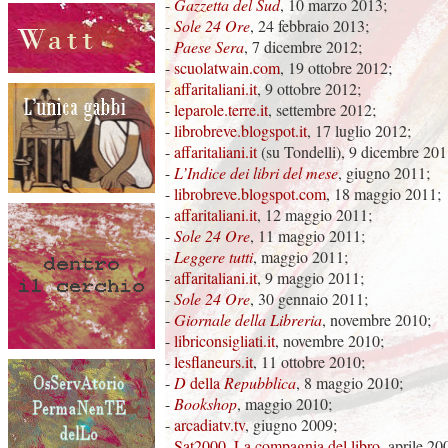
-
Gazzetta del Sud
, 10 marzo 2013;
-
Sole 24 Ore
, 24 febbraio 2013;
-
Paese Sera
, 7 dicembre 2012;
-
scuolatwain.com
, 19 ottobre 2012;
-
affaritaliani.it
, 9 ottobre 2012;
-
leparole.terre.it
, settembre 2012;
-
librobreve.blogspot.it
, 17 luglio 2012;
-
affaritaliani.it
(su Tondelli), 9 dicembre 201
-
L’Indice dei libri del mese
, giugno 2011;
-
librobreve.blogspot.com
, 18 maggio 2011;
-
affaritaliani.it
, 12 maggio 2011;
-
Sole 24 Ore
, 11 maggio 2011;
-
Leggere tutti
, maggio 2011;
-
affaritaliani.it
, 9 maggio 2011;
-
Sole 24 Ore
, 30 gennaio 2011;
-
Giornale della Libreria
, novembre 2010;
-
libriconsigliati.it
, novembre 2010;
-
lesflaneurs.it
, 11 ottobre 2010;
-
D
della
Repubblica
, 8 maggio 2010;
-
Bookshop
, maggio 2010;
-
arcadiatv.tv
, giugno 2009;
-
Sat2000, La compagnia del libro
, aprile 20