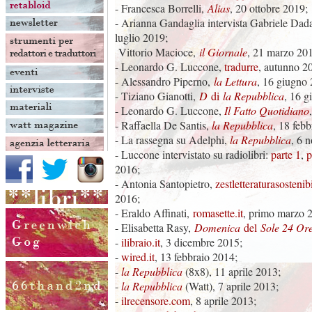
- Francesca Borrelli,
Alias
, 20 ottobre 2019;
- Arianna Gandaglia intervista Gabriele Dada
luglio 2019;
Vittorio Macioce,
il Giornale
, 21 marzo 20
- Leonardo G. Luccone,
tradurre
, autunno 2
- Alessandro Piperno,
la Lettura
, 16 giugno
- Tiziano Gianotti,
D
di
la Repubblica
, 16 g
- Leonardo G. Luccone,
Il Fatto Quotidiano
- Raffaella De Santis,
la Repubblica
, 18 feb
- La rassegna su Adelphi,
la Repubblica
, 6 
- Luccone intervistato su radiolibri:
parte 1
,
p
2016;
- Antonia Santopietro,
zestletteraturasosteni
2016;
- Eraldo Affinati,
romasette.it
, primo marzo 
- Elisabetta Rasy,
Domenica
del
Sole 24 Or
-
ilibraio.it
, 3 dicembre 2015;
-
wired.it
, 13 febbraio 2014;
-
la Repubblica
(8x8), 11 aprile 2013;
-
la Repubblica
(Watt), 7 aprile 2013;
-
ilrecensore.com
, 8 aprile 2013;