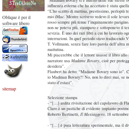
“Madman Bovary si è nutrito delle sue stesse os
influenza esterna che ha accettato è stata quell
“L’ho scritto di mattina, prestissimo, perlopiù tr
mio iMac. Mentre scrivevo vedevo il sole levars
Oblique è per il
rosso sempre più tenue l’inquinamento parigino
software libero
non ne poteva più, stampavo e sottoponevo il tes
sevizia. È uno dei rari libri a cui ho lavorato og
interruzioni. In quel periodo stavo traducendo
T. Vollmann, senza fare loro parola dell’altra m
mattutina.
Mi piacerebbe che il lettore usasse il libro allo
Madame Bovary
narratore usa
, cioè per proteg
desidera”.
Flaubert ha detto: “Madame Bovary sono io”. C
io Madman Bovary?! No, non lo direi mai, se non
stato d’estasi”.
sitemap
Selezione stampa
- “[…] ardita rivisitazione del capolavoro di Fla
Claro è un pastiche di evidente impianto post
Il Messaggero
Roberto Bertinetti,
, 18 settembr
- “[…] è pura letteratura sperimentale, ma il d