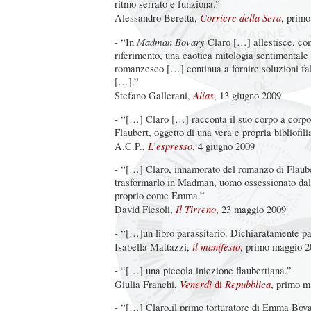
ritmo serrato e funziona.”
Corriere della Sera
Alessandro Beretta,
, primo
Madman Bovary
- “In
Claro […] allestisce, com
riferimento, una caotica mitologia sentimentale 
romanzesco […] continua a fornire soluzioni fal
[…].”
Alias
Stefano Gallerani,
, 13 giugno 2009
- “[…] Claro […] racconta il suo corpo a corpo 
Flaubert, oggetto di una vera e propria bibliofil
L’espresso
A.C.P.,
, 4 giugno 2009
- “[…] Claro, innamorato del romanzo di Flauber
trasformarlo in Madman, uomo ossessionato da
proprio come Emma.”
Il Tirreno
David Fiesoli,
, 23 maggio 2009
- “[…]un libro parassitario. Dichiaratamente pa
il manifesto
Isabella Mattazzi,
, primo maggio 2
- “[…] una piccola iniezione flaubertiana.”
Venerdì
Repubblica
Giulia Franchi,
di
, primo m
- “[…] Claro,il primo torturatore di Emma Bova