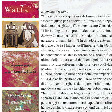
Biografia del libro
“Credo che ci sia qualcosa di Emma Bovary in 
spiccato gusto per i cocktail all’arsenico, supp
feticismo per gli zoppi”, ha confessato Claro d
“i libri si legano sempre ad alcuni stati d’anim
Bovary
è stato per lui “uno sfondo a tre dimens
narratore di smarrirsi”. “Fin da adolescente mi
Mada
dell’uso che fa Flaubert dell’imperfetto in
che un giorno ci avrei condannato uno dei miei 
ha condannato sé stesso perché ne è venuto fuor
ultimo della lettura e sul dualismo gioia-dolore
amoroso, una sofferenza che il lettore condivide
Madman Bovary, mentre sottopone a tortura il c
È, però, anche un libro che riflette sull’imperfez
bêtise
sulla
flaubertiana che Claro definisce co
di certe menti borghesi, delle personalità piene 
mondo sia un libro e che chiunque debba legger
“Io e il libro abbiamo litigato a più riprese, e a
schiaffeggiato. Ma siamo rimasti buoni amici”.
personaggi si sono ammutinati sapendo di salire
hanno cominciato ad essere contenti dei miei col