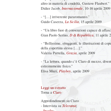
altro in materia di crudeltà, Gustave Flaubert.”
Internazionale
Didier Jacob,
, 10-16 aprile 2009
- “[…] irriverente pararomanzo.”
La Sicilia
Guido Caserza,
, 15 aprile 2009
- “Un libro fuor di convenzioni capace di affasc
D
Repubblica
Gian Paolo Serino,
di
, 11 aprile 
- “Bellissime, struggenti, le illustrazioni di cope
della copertina stessa […].”
Grazia
Valeria Parrella,
, aprile 2009
- “La lettura, quando c’è Claro di mezzo, diven
estremamente fisico.”
Playboy
Elisa Muzi,
, aprile 2009
Leggi un estratto
Torna a
Claro
Approfondimenti su Claro
Telerama
- Intervista su
;
Inculte
-
;