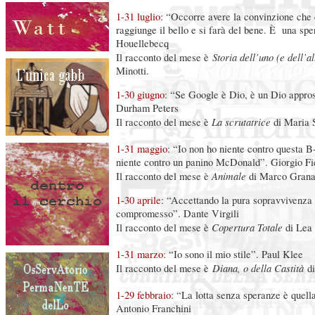
1-31 luglio
: “Occorre avere la convinzione che d
raggiunge il bello e si farà del bene. È una sp
Houellebecq
Storia dell’uno (e dell’al
Il racconto del mese è
Minotti.
1-30 giugno
: “Se Google è Dio, è un Dio appro
Durham Peters
La scrutatrice
Il racconto del mese è
di Maria 
1-31 maggio
: “Io non ho niente contro questa B
niente contro un panino McDonald”. Giorgio Fi
Animale
Il racconto del mese è
di Marco Grana
1-30 aprile
: “Accettando la pura sopravvivenza
compromesso”. Dante Virgili
Copertura Totale
Il racconto del mese è
di Lea 
1-31 marzo
: “Io sono il mio stile”. Paul Klee
Diana, o della Castità
Il racconto del mese è
di
1-29 febbraio
: “La lotta senza speranze è quell
Antonio Franchini