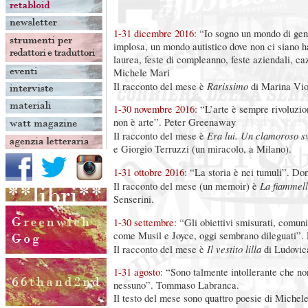
1-31 dicembre 2016
: “Io sogno un mondo di gent
implosa, un mondo autistico dove non ci siano ha
laurea, feste di compleanno, feste aziendali, caz
Michele Mari
Rarissimo
Il racconto del mese è
di Marina Vio
1-30 novembre 2016
: “L’arte è sempre rivoluzi
non è arte”. Peter Greenaway
Era lui. Un clamoroso s
Il racconto del mese è
e Giorgio Terruzzi (un miracolo, a Milano).
1-31 ottobre 2016
: “La storia è nei tumuli”. Do
La fiammell
Il racconto del mese (un memoir) è
Senserini.
1-30 settembre
: “Gli obiettivi smisurati, comuni
come Musil e Joyce, oggi sembrano dileguati”.
Il vestito lilla
Il racconto del mese è
di Ludovic
1-31 agosto
: “Sono talmente intollerante che no
nessuno”. Tommaso Labranca.
Il testo del mese sono quattro poesie di Michel