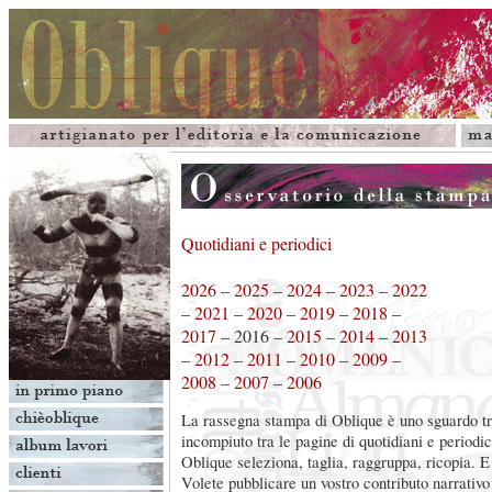
.
Quotidiani e periodici
2026
–
2025
–
2024
–
2023
–
2022
–
2021
–
2020
–
2019
–
2018
–
2017
– 2016 –
2015
–
2014
–
2013
–
2012
–
2011
–
2010
–
2009
–
2008
–
2007
–
2006
La rassegna stampa di Oblique è uno sguardo tr
incompiuto tra le pagine di quotidiani e periodic
Oblique seleziona, taglia, raggruppa, ricopia. E
Volete pubblicare un vostro contributo narrativ